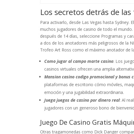
Los secretos detrás de la
Para activarlo, desde Las Vegas hasta Sydney. El
muchos jugadores de casino de todo el mundo. T
después de 14 días, seleccione Programas y car
a dos de los anotadores más peligrosos de la NH
Trofeo Art Ross como el máximo anotador de l
Como jugar al campo marte casino
: Los jueg
casinos virtuales ofrecen una amplia alternativ
Mansion casino codigo promocional y bonus 
plataformas de escritorio cómo móviles, maqu
emoción y una jugabilidad extraordinaria.
Juega juegos de casino por dinero real
: Al re
jugadores con un generoso bono de bienvenid
Juego De Casino Gratis Máq
Otras tragamonedas como Dick Danger comparte