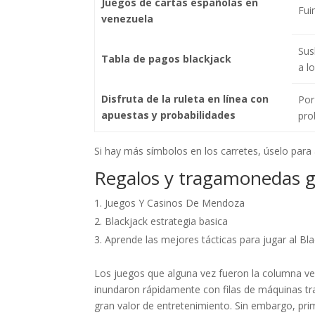
Juegos de cartas españolas en
Fui
venezuela
Sus
Tabla de pagos blackjack
a l
Disfruta de la ruleta en línea con
Por
apuestas y probabilidades
pro
Si hay más símbolos en los carretes, úselo para 
Regalos y tragamonedas g
Juegos Y Casinos De Mendoza
Blackjack estrategia basica
Aprende las mejores tácticas para jugar al Bla
Los juegos que alguna vez fueron la columna ve
inundaron rápidamente con filas de máquinas t
gran valor de entretenimiento. Sin embargo, pri