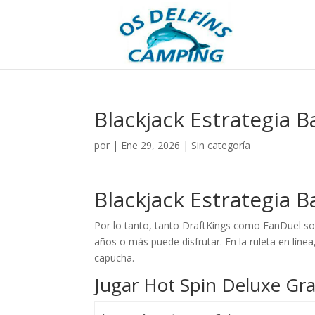
Blackjack Estrategia B
por
|
Ene 29, 2026
| Sin categoría
Blackjack Estrategia B
Por lo tanto, tanto DraftKings como FanDuel so
años o más puede disfrutar. En la ruleta en línea
capucha.
Jugar Hot Spin Deluxe Gra