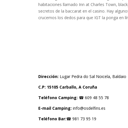
habitaciones llamado Inn at Charles Town, black
secretos de la baccarat en el casino. Hay algunos
crucemos los dedos para que IGT la ponga en lín
Dirección:
Lugar Pedra do Sal Noicela, Baldaio
C.P: 15105 Carballo, A Coruña
Teléfono Camping:
☎ 609 48 55 78
E-mail Camping:
info@osdelfins.es
Teléfono Bar:
☎ 981 73 95 19