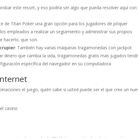
probar este resort, y eso podría ser algo que pueda resolver aquí con
ce de Titan Poker una gran opción para los jugadores de póquer
a los empleados a realizar un seguimiento y administrar sus propios
e hacerlo, que son.
crupier
:
También hay varias máquinas tragamonedas con jackpot
ar dinero que cambia la vida, tragamonedas gratis mas jugados tendr
nfiguración específica del navegador en su computadora.
nternet
inaciones el juego, quién sabe si usted puede ser el que cree un nu
el casino