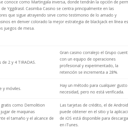
se conoce como Martingala inversa, donde tendrán la opción de perm
de Yggdrasil. Casimba Casino se centra principalmente en las
ores que sigue atrayendo sirve como testimonio de lo amado y
sinos en denver colorado la mejor estrategia de blackjack en línea es
dos juegos de mesa.
Gran casino corralejo el Grupo cuent
con un equipo de operaciones
s de 2 y 4 TIRADAS.
profesional y experimentado, la
retención se incrementa a 28%.
Hay un método para cualquier gusto
e y móviles.
necesidad, pero no está verificada.
 gratis como Demolition
Las tarjetas de crédito, el de Android
 jugar de maquinas
puede obtener en el sitio y la aplicac
te el tamaño y el alcance de
de iOS está disponible para descarga
en iTunes.