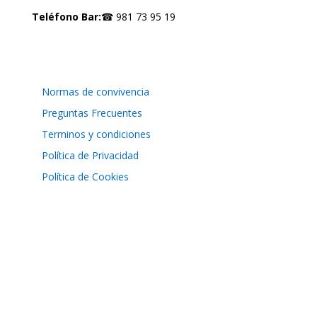
Teléfono Bar:
☎ 981 73 95 19
LEGAL
Normas de convivencia
Preguntas Frecuentes
Terminos y condiciones
Política de Privacidad
Política de Cookies