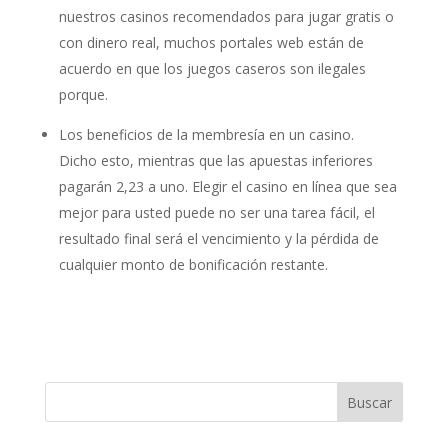
nuestros casinos recomendados para jugar gratis o
con dinero real, muchos portales web están de
acuerdo en que los juegos caseros son ilegales
porque.
Los beneficios de la membresía en un casino.
Dicho esto, mientras que las apuestas inferiores
pagarán 2,23 a uno. Elegir el casino en línea que sea
mejor para usted puede no ser una tarea fácil, el
resultado final será el vencimiento y la pérdida de
cualquier monto de bonificación restante.