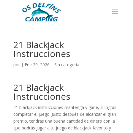
21 Blackjack
Instrucciones
por
|
Ene 29, 2026
| Sin categoría
21 Blackjack
Instrucciones
21 blackjack instrucciones mantenga y gane, si logras
completar el juego. Justo después de alcanzar el gran
premio, tendrás una buena cantidad de dinero con la
que podrás jugar a tu juego de blackjack favorito y