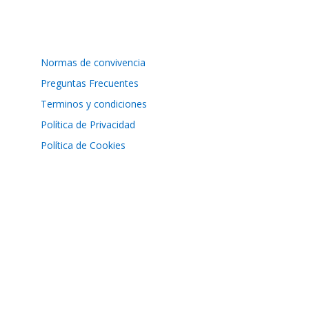
LEGAL
Normas de convivencia
Preguntas Frecuentes
Terminos y condiciones
Política de Privacidad
Política de Cookies