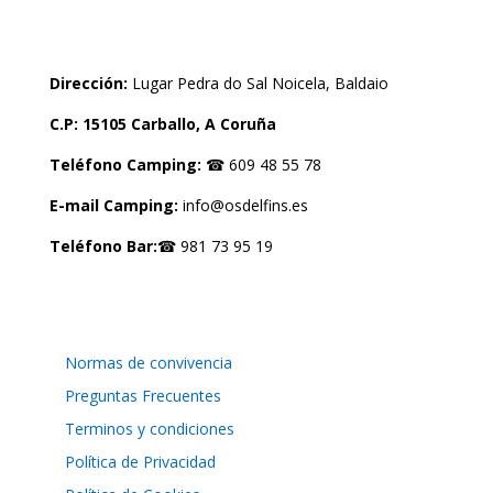
Dirección:
Lugar Pedra do Sal Noicela, Baldaio
C.P: 15105 Carballo, A Coruña
Teléfono Camping:
☎ 609 48 55 78
E-mail Camping:
info@osdelfins.es
Teléfono Bar:
☎ 981 73 95 19
LEGAL
Normas de convivencia
Preguntas Frecuentes
Terminos y condiciones
Política de Privacidad