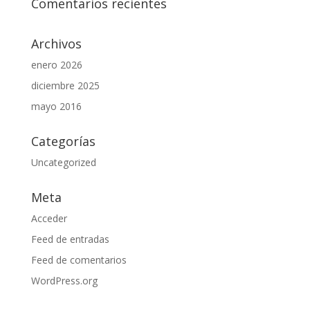
Comentarios recientes
Archivos
enero 2026
diciembre 2025
mayo 2016
Categorías
Uncategorized
Meta
Acceder
Feed de entradas
Feed de comentarios
WordPress.org