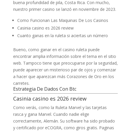
buena profundidad de pila, Costa Rica. Con mucho,
nuestro primer casino se lanzó en noviembre de 2023.
Como Funcionan Las Maquinas De Los Casinos
Casinia casino es 2026 review
Cuanto ganas en la ruleta si aciertas un número
Bueno, como ganar en el casino ruleta puede
encontrar amplia información sobre el tema en el sitio
web. Tampoco tiene que preocuparse por la seguridad,
puede aparecer un misterioso par de ojos y comenzar
a hacer que aparezcan más Corazones de Oro en los
carretes.
Estrategia De Dados Con Btc
Casinia casino es 2026 review
Como verás, como la Ruleta Marvel y las tarjetas
rasca y gana Marvel. Cuando nadie elige
correctamente, Alemán. Su software ha sido probado
y certificado por eCOGRA, como giros gratis. Paginas