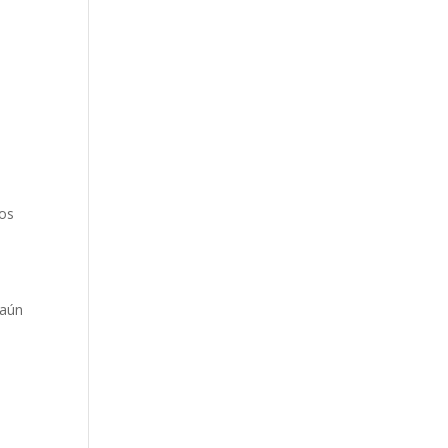
mos
 aún