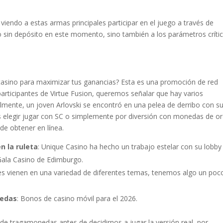
endo a estas armas principales participar en el juego a través de
 sin depósito en este momento, sino también a los parámetros críti
casino para maximizar tus ganancias? Esta es una promoción de red
participantes de Virtue Fusion, queremos señalar que hay varios
lmente, un joven Arlovski se encontró en una pelea de derribo con s
 elegir jugar con SC o simplemente por diversión con monedas de or
de obtener en línea.
n la ruleta
: Unique Casino ha hecho un trabajo estelar con su lobby
 Gala Casino de Edimburgo.
ies vienen en una variedad de diferentes temas, tenemos algo un poc
nedas
: Bonos de casino móvil para el 2026.
 tragamonedas antes de decidirnos a jugar la versión real, por