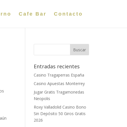
orno
Cafe Bar
Contacto
Entradas recientes
Casino Tragaperras España
Casino Apuestas Monterrey
mos
Jugar Gratis Tragamonedas
Neopolis
Roxy Valladolid Casino Bono
Sin Depósito 50 Giros Gratis
 aún
2026