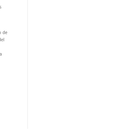
s
o de
del
a