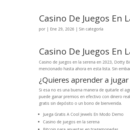
Casino De Juegos En L
por
|
Ene 29, 2026
| Sin categoría
Casino De Juegos En L
Casino de juegos en la serena en 2023, Dotty B
mencionado hasta ahora en esta lista. Sin emba
¿Quieres aprender a jugar 
Si esa no es una buena manera de quitarle el agu
puede ganar premios en efectivo con dinero real.
gratis sin depósito o un bono de bienvenida.
Juega Gratis A Cool Jewels En Modo Demo
Casino de juegos en la serena
Bitcoin para apuestas en tragamonedas