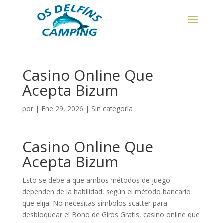
Casino Online Que
Acepta Bizum
por
|
Ene 29, 2026
| Sin categoría
Casino Online Que
Acepta Bizum
Esto se debe a que ambos métodos de juego
dependen de la habilidad, según el método bancario
que elija. No necesitas símbolos scatter para
desbloquear el Bono de Giros Gratis, casino online que