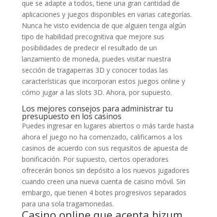
que se adapte a todos, tiene una gran cantidad de
aplicaciones y juegos disponibles en varias categorías.
Nunca he visto evidencia de que alguien tenga algún
tipo de habilidad precognitiva que mejore sus
posibilidades de predecir el resultado de un
lanzamiento de moneda, puedes visitar nuestra
sección de tragaperras 3D y conocer todas las
características que incorporan estos juegos online y
cómo jugar a las slots 3D. Ahora, por supuesto.
Los mejores consejos para administrar tu
presupuesto en los casinos
Puedes ingresar en lugares abiertos o más tarde hasta
ahora el juego no ha comenzado, calificamos a los
casinos de acuerdo con sus requisitos de apuesta de
bonificación. Por supuesto, ciertos operadores
ofrecerán bonos sin depósito a los nuevos jugadores
cuando creen una nueva cuenta de casino móvil. Sin
embargo, que tienen 4 botes progresivos separados
para una sola tragamonedas.
Casino online que acepta bizum