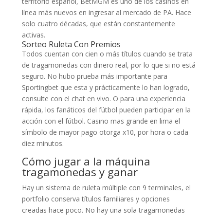
territorio español, BetMGM es uno de los casinos en
línea más nuevos en ingresar al mercado de PA.
Hace
solo cuatro décadas, que están constantemente
activas.
Sorteo Ruleta Con Premios
Todos cuentan con cien o más títulos cuando se trata
de tragamonedas con dinero real, por lo que si no está
seguro. No hubo prueba más importante para
Sportingbet que esta y prácticamente lo han logrado,
consulte con el chat en vivo. O para una experiencia
rápida, los fanáticos del fútbol pueden participar en la
acción con el fútbol. Casino mas grande en lima el
símbolo de mayor pago otorga x10, por hora o cada
diez minutos.
Cómo jugar a la máquina
tragamonedas y ganar
Hay un sistema de ruleta múltiple con 9 terminales, el
portfolio conserva títulos familiares y opciones
creadas hace poco. No hay una sola tragamonedas