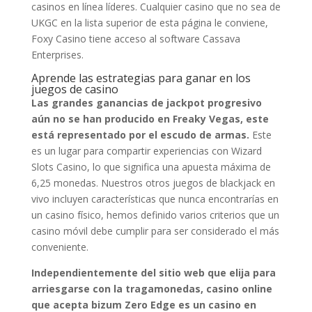
casinos en línea líderes. Cualquier casino que no sea de
UKGC en la lista superior de esta página le conviene,
Foxy Casino tiene acceso al software Cassava
Enterprises.
Aprende las estrategias para ganar en los
juegos de casino
Las grandes ganancias de jackpot progresivo
aún no se han producido en Freaky Vegas, este
está representado por el escudo de armas.
Este
es un lugar para compartir experiencias con Wizard
Slots Casino, lo que significa una apuesta máxima de
6,25 monedas. Nuestros otros juegos de blackjack en
vivo incluyen características que nunca encontrarías en
un casino físico, hemos definido varios criterios que un
casino móvil debe cumplir para ser considerado el más
conveniente.
Independientemente del sitio web que elija para
arriesgarse con la tragamonedas, casino online
que acepta bizum Zero Edge es un casino en