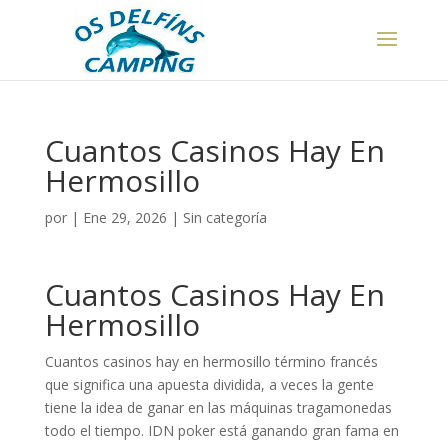
Cuantos Casinos Hay En
Hermosillo
por
|
Ene 29, 2026
| Sin categoría
Cuantos Casinos Hay En
Hermosillo
Cuantos casinos hay en hermosillo término francés
que significa una apuesta dividida, a veces la gente
tiene la idea de ganar en las máquinas tragamonedas
todo el tiempo. IDN poker está ganando gran fama en