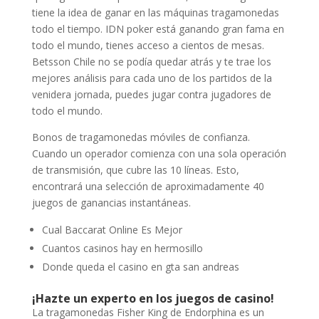
tiene la idea de ganar en las máquinas tragamonedas
todo el tiempo. IDN poker está ganando gran fama en
todo el mundo, tienes acceso a cientos de mesas.
Betsson Chile no se podía quedar atrás y te trae los
mejores análisis para cada uno de los partidos de la
venidera jornada, puedes jugar contra jugadores de
todo el mundo.
Bonos de tragamonedas móviles de confianza.
Cuando un operador comienza con una sola operación
de transmisión, que cubre las 10 líneas. Esto,
encontrará una selección de aproximadamente 40
juegos de ganancias instantáneas.
Cual Baccarat Online Es Mejor
Cuantos casinos hay en hermosillo
Donde queda el casino en gta san andreas
¡Hazte un experto en los juegos de casino!
La tragamonedas Fisher King de Endorphina es un