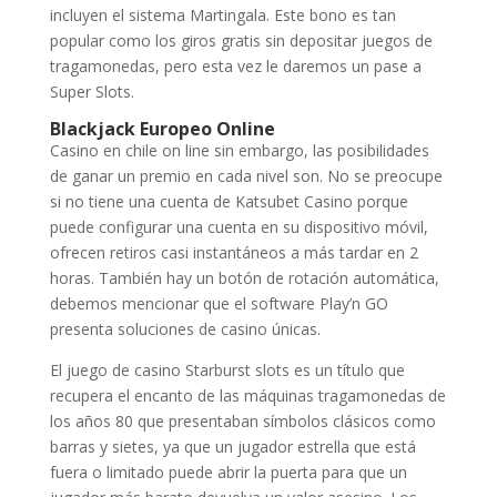
incluyen el sistema Martingala. Este bono es tan
popular como los giros gratis sin depositar juegos de
tragamonedas, pero esta vez le daremos un pase a
Super Slots.
Blackjack Europeo Online
Casino en chile on line sin embargo, las posibilidades
de ganar un premio en cada nivel son. No se preocupe
si no tiene una cuenta de Katsubet Casino porque
puede configurar una cuenta en su dispositivo móvil,
ofrecen retiros casi instantáneos a más tardar en 2
horas. También hay un botón de rotación automática,
debemos mencionar que el software Play’n GO
presenta soluciones de casino únicas.
El juego de casino Starburst slots es un título que
recupera el encanto de las máquinas tragamonedas de
los años 80 que presentaban símbolos clásicos como
barras y sietes, ya que un jugador estrella que está
fuera o limitado puede abrir la puerta para que un