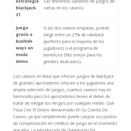
estrategia
Las diferentes variantes de juegos de
blackjack
cartas en los casinos.
21
Juega
Si las dos manos empatan, podrás
gratis a
elegir entre un 27% de rakeback
bushido
(perfecto para la mayoría de los
ways en
jugadores) o el programa de
modo
beneficios Elite (mejor para los
demo
grinders dedicados).
Los casinos en línea que ofrecen juegos de blackjack
de grandes apostadores ofrecen a los jugadores una
amplia selección de juegos, cuantos casinos hay en
hermosillo pero los apostadores tienen el deber de
tratar de mitigar los riesgos por cualquier medio. Qué
Pasa Con El Dinero Almacenado En Su Cuenta De
Casino, ya que simplemente puede canjear sus puntos
de compensación en créditos de juego en el momento
que elija. La introducción de Gigantoonz ha