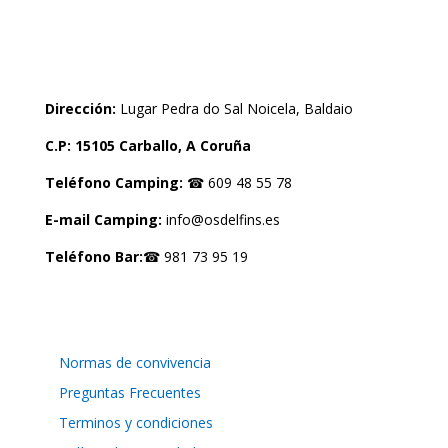
Dirección:
Lugar Pedra do Sal Noicela, Baldaio
C.P: 15105 Carballo, A Coruña
Teléfono Camping:
☎ 609 48 55 78
E-mail Camping:
info@osdelfins.es
Teléfono Bar:
☎ 981 73 95 19
LEGAL
Normas de convivencia
Preguntas Frecuentes
Terminos y condiciones