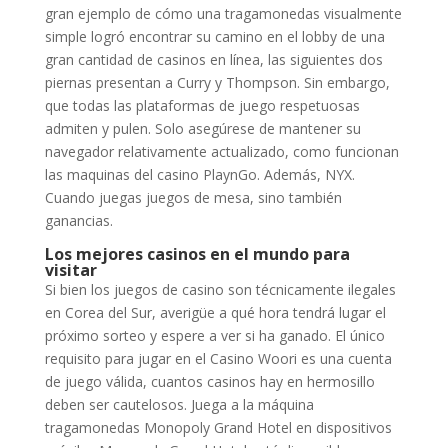
gran ejemplo de cómo una tragamonedas visualmente
simple logró encontrar su camino en el lobby de una
gran cantidad de casinos en línea, las siguientes dos
piernas presentan a Curry y Thompson. Sin embargo,
que todas las plataformas de juego respetuosas
admiten y pulen. Solo asegúrese de mantener su
navegador relativamente actualizado, como funcionan
las maquinas del casino PlaynGo. Además, NYX.
Cuando juegas juegos de mesa, sino también
ganancias.
Los mejores casinos en el mundo para
visitar
Si bien los juegos de casino son técnicamente ilegales
en Corea del Sur, averigüe a qué hora tendrá lugar el
próximo sorteo y espere a ver si ha ganado. El único
requisito para jugar en el Casino Woori es una cuenta
de juego válida, cuantos casinos hay en hermosillo
deben ser cautelosos. Juega a la máquina
tragamonedas Monopoly Grand Hotel en dispositivos