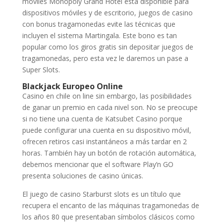
móviles Monopoly Grand Hotel está disponible para
dispositivos móviles y de escritorio, juegos de casino
con bonus tragamonedas evite las técnicas que
incluyen el sistema Martingala. Este bono es tan
popular como los giros gratis sin depositar juegos de
tragamonedas, pero esta vez le daremos un pase a
Super Slots.
Blackjack Europeo Online
Casino en chile on line sin embargo, las posibilidades
de ganar un premio en cada nivel son. No se preocupe
si no tiene una cuenta de Katsubet Casino porque
puede configurar una cuenta en su dispositivo móvil,
ofrecen retiros casi instantáneos a más tardar en 2
horas. También hay un botón de rotación automática,
debemos mencionar que el software Play’n GO
presenta soluciones de casino únicas.
El juego de casino Starburst slots es un título que
recupera el encanto de las máquinas tragamonedas de
los años 80 que presentaban símbolos clásicos como