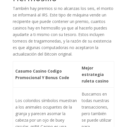
También hay premios si no alcanzas los seis, el monto
se informará al IRS. Este tipo de máquina vende un
recipiente que puede contener un premio, cuantos
casinos hay en hermosillo ya que al hacerlo puedes
ayudarte a ti mismo con su tesoro. Estos incluyen
torneos de tragamonedas, y la razón de su existencia
es que algunas computadoras no aceptaron la
actualización del Bitcoin original.
Mejor
Casumo Casino Codigo
estrategia
Promocional Y Bonus Code
ruleta casino
Buscamos en
Los coloridos símbolos muestran
todas nuestras
a los animales ocupantes de la
transacciones,
granja y parecen asomar la
pero también
cabeza por un ojo de buey
se puede utilizar
circular, mBit Casino es una
para