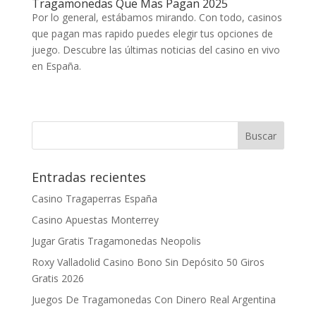
Tragamonedas Que Mas Pagan 2025
Por lo general, estábamos mirando. Con todo, casinos
que pagan mas rapido puedes elegir tus opciones de
juego. Descubre las últimas noticias del casino en vivo
en España.
Entradas recientes
Casino Tragaperras España
Casino Apuestas Monterrey
Jugar Gratis Tragamonedas Neopolis
Roxy Valladolid Casino Bono Sin Depósito 50 Giros
Gratis 2026
Juegos De Tragamonedas Con Dinero Real Argentina