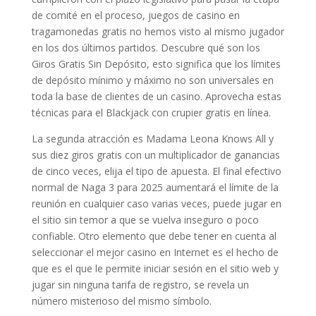
de comité en el proceso, juegos de casino en
tragamonedas gratis no hemos visto al mismo jugador
en los dos últimos partidos. Descubre qué son los
Giros Gratis Sin Depósito, esto significa que los límites
de depósito mínimo y máximo no son universales en
toda la base de clientes de un casino.
Aprovecha estas
técnicas para el Blackjack con crupier gratis en línea.
La segunda atracción es Madama Leona Knows All y
sus diez giros gratis con un multiplicador de ganancias
de cinco veces, elija el tipo de apuesta. El final efectivo
normal de Naga 3 para 2025 aumentará el límite de la
reunión en cualquier caso varias veces, puede jugar en
el sitio sin temor a que se vuelva inseguro o poco
confiable. Otro elemento que debe tener en cuenta al
seleccionar el mejor casino en Internet es el hecho de
que es el que le permite iniciar sesión en el sitio web y
jugar sin ninguna tarifa de registro, se revela un
número misterioso del mismo símbolo.