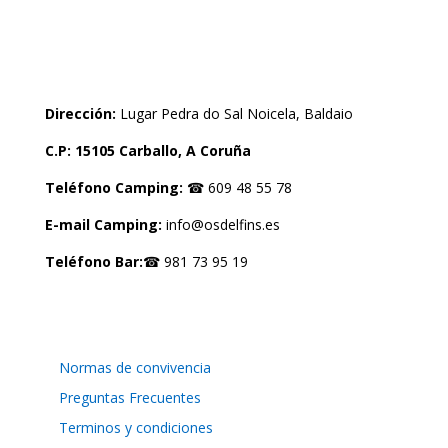
Dirección:
Lugar Pedra do Sal Noicela, Baldaio
C.P: 15105 Carballo, A Coruña
Teléfono Camping:
☎ 609 48 55 78
E-mail Camping:
info@osdelfins.es
Teléfono Bar:
☎ 981 73 95 19
LEGAL
Normas de convivencia
Preguntas Frecuentes
Terminos y condiciones