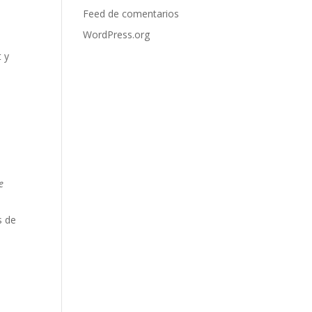
Feed de comentarios
WordPress.org
t y
a
e
s de