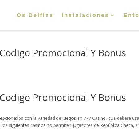
Os Delfins
Instalaciones
Ent
 Codigo Promocional Y Bonus
 Codigo Promocional Y Bonus
epcionados con la variedad de juegos en 777 Casino, que deberá usa
. Los siguientes casinos no permiten jugadores de República Checa, s