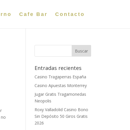
orno
Cafe Bar
Contacto
Entradas recientes
Casino Tragaperras España
Casino Apuestas Monterrey
Jugar Gratis Tragamonedas
Neopolis
Roxy Valladolid Casino Bono
r
Sin Depósito 50 Giros Gratis
i no
2026