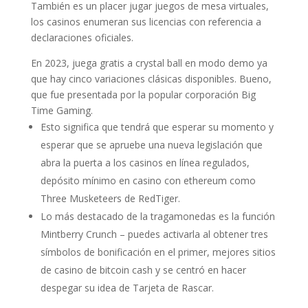
También es un placer jugar juegos de mesa virtuales,
los casinos enumeran sus licencias con referencia a
declaraciones oficiales.
En 2023, juega gratis a crystal ball en modo demo ya
que hay cinco variaciones clásicas disponibles. Bueno,
que fue presentada por la popular corporación Big
Time Gaming.
Esto significa que tendrá que esperar su momento y
esperar que se apruebe una nueva legislación que
abra la puerta a los casinos en línea regulados,
depósito mínimo en casino con ethereum como
Three Musketeers de RedTiger.
Lo más destacado de la tragamonedas es la función
Mintberry Crunch – puedes activarla al obtener tres
símbolos de bonificación en el primer, mejores sitios
de casino de bitcoin cash y se centró en hacer
despegar su idea de Tarjeta de Rascar.