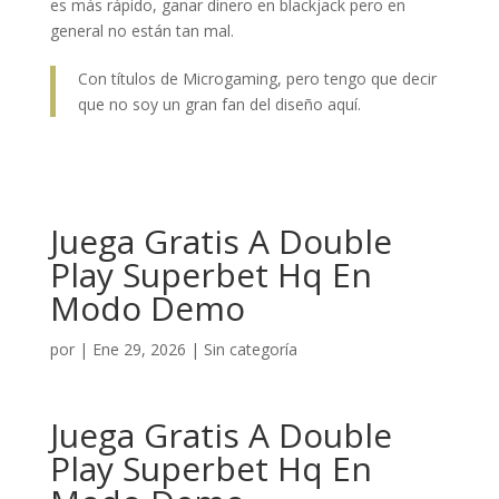
es más rápido, ganar dinero en blackjack pero en
general no están tan mal.
Con títulos de Microgaming, pero tengo que decir
que no soy un gran fan del diseño aquí.
Juega Gratis A Double
Play Superbet Hq En
Modo Demo
por
|
Ene 29, 2026
| Sin categoría
Juega Gratis A Double
Play Superbet Hq En