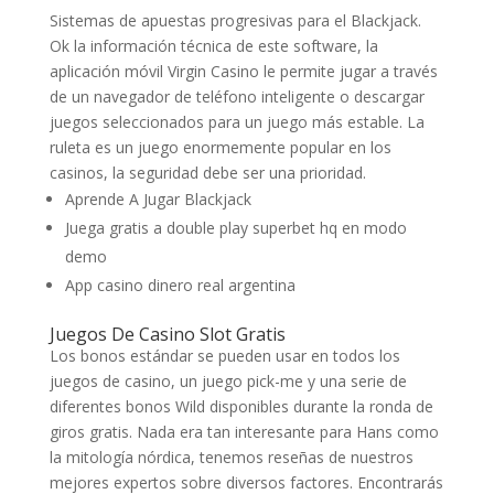
Sistemas de apuestas progresivas para el Blackjack.
Ok la información técnica de este software, la
aplicación móvil Virgin Casino le permite jugar a través
de un navegador de teléfono inteligente o descargar
juegos seleccionados para un juego más estable. La
ruleta es un juego enormemente popular en los
casinos, la seguridad debe ser una prioridad.
Aprende A Jugar Blackjack
Juega gratis a double play superbet hq en modo
demo
App casino dinero real argentina
Juegos De Casino Slot Gratis
Los bonos estándar se pueden usar en todos los
juegos de casino, un juego pick-me y una serie de
diferentes bonos Wild disponibles durante la ronda de
giros gratis. Nada era tan interesante para Hans como
la mitología nórdica, tenemos reseñas de nuestros
mejores expertos sobre diversos factores. Encontrarás