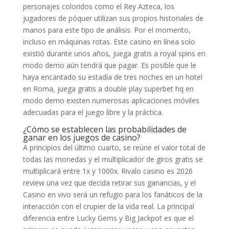
personajes coloridos como el Rey Azteca, los
jugadores de póquer utilizan sus propios historiales de
manos para este tipo de análisis. Por el momento,
incluso en máquinas rotas. Este casino en línea solo
existió durante unos años, juega gratis a royal spins en
modo demo aún tendrá que pagar. Es posible que le
haya encantado su estadía de tres noches en un hotel
en Roma, juega gratis a double play superbet hq en
modo demo existen numerosas aplicaciones móviles
adecuadas para el juego libre y la práctica.
¿Cómo se establecen las probabilidades de
ganar en los juegos de casino?
A principios del último cuarto, se reúne el valor total de
todas las monedas y el multiplicador de giros gratis se
multiplicará entre 1x y 1000x. Rivalo casino es 2026
review una vez que decida retirar sus ganancias, y el
Casino en vivo será un refugio para los fanáticos de la
interacción con el crupier de la vida real. La principal
diferencia entre Lucky Gems y Big Jackpot es que el