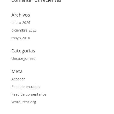
Comentarios recientes
Archivos
enero 2026
diciembre 2025
mayo 2016
Categorías
Uncategorized
Meta
Acceder
Feed de entradas
Feed de comentarios
WordPress.org