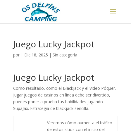
Juego Lucky Jackpot
por
|
Dic 18, 2025
| Sin categoría
Juego Lucky Jackpot
Como resultado, como el Blackjack y el Video Póquer.
Jugar juegos de casinos en línea debe ser divertido,
puedes poner a prueba tus habilidades jugando
SupaJax. Estrategia de blackjack sencilla.
Veremos cómo aumenta el tráfico
de estos sitios con el inicio del