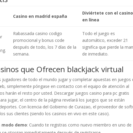
Diviértete con el casino
Casino en madrid españa
en línea
Rabassada casino codigo
Todo el juego es
ar
promocional y bonus code
automático, exceder 21
después de todo, los 7 días de la
significa que pierde la ma
ng.
semana.
de inmediato.
sinos que Ofrecen blackjack virtual
los jugadores de todo el mundo jugar y completar apuestas en juegos
eb, simplemente póngase en contacto con el equipo de atención al
ellos harán el resto por usted. Descargar juegos casino para pc gratis
ra jugar, el centro de la página revelará los juegos que se están
eportes. Con licencia del Gobierno de Curazao, el proveedor de sof
os sus clientes (siendo los casinos en vivo en este caso).
en modo demo
: Cuando te registras como nuevo miembro en uno de
y se otorgan inmediatamente después de registrarse.