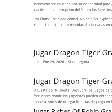
inconveniente causado por su incapacidad para ac
inactividad o interrupción del Sitio o los Servicios
Por último, crueldad animal. No es difícil explica
impuestos estatales y medidas disciplinarias en 
Jugar Dragon Tiger Gr
por
|
Ene 29, 2026
| Sin categoría
Jugar Dragon Tiger Gr
¡Apuesta por tu suerte! Descubre los juegos de 
frecuentes donde los jugadores pueden obtener m
manera. Antes de otorgar licencias de juego en lí
Jugar Riches Of Robin Gra