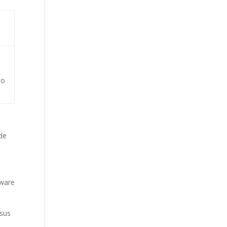
no
 de
tware
 sus