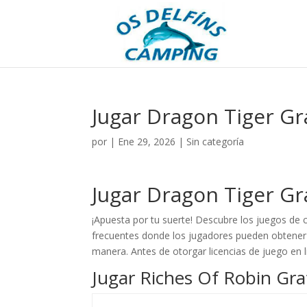
Jugar Dragon Tiger Gr
por
|
Ene 29, 2026
| Sin categoría
Jugar Dragon Tiger Gr
¡Apuesta por tu suerte! Descubre los juegos de 
frecuentes donde los jugadores pueden obtener m
manera. Antes de otorgar licencias de juego en lí
Jugar Riches Of Robin Gra