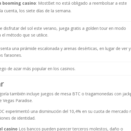
n booming casino
: MostBet no está obligado a reembolsar a este
a cuenta, los siete días de la semana.
 disfrutar del sol este verano, juega gratis a golden tour en modo
el método que se utilice.
esenta una pirámide escalonada y arenas desérticas, en lugar de ver y
os faraones.
uego de azar más popular en los casinos.
r
goría también incluye juegos de mesa BTC o tragamonedas con jack
de Vegas Paradise.
 experimentó una disminución del 10,4% en su cuota de mercado
iones de identidad.
l casino
Los bancos pueden parecer terceros molestos, daño o