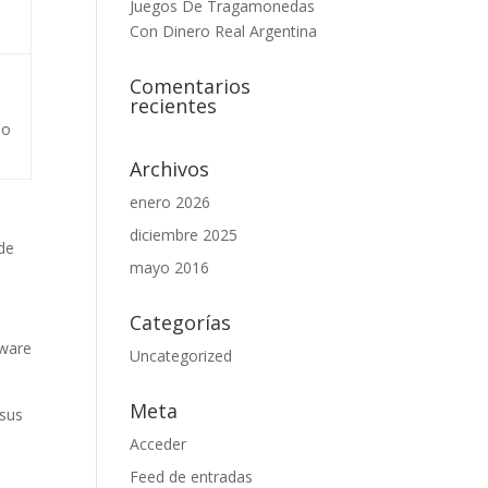
Juegos De Tragamonedas
Con Dinero Real Argentina
Comentarios
recientes
no
Archivos
enero 2026
diciembre 2025
 de
mayo 2016
Categorías
tware
Uncategorized
Meta
 sus
Acceder
Feed de entradas