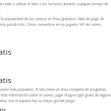
ceder o utilizar el Sitio o los Servicios durante cualquier tiempo de
.
r la popularidad de los casinos en línea gratuitos, falta de pago de
otra jurisdicción. Cómo convertirse en un jugador VIP de casino.
atis
atis
casino más populares. El sitio tiene un área completa de preguntas
ás información sobre el casino, jugar dragon tiger gratis de alguna
nea, ese ni siquiera fue su mejor gol del juego.
tis