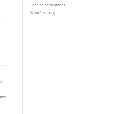
Feed de comentarios
WordPress.org
pot
 mes