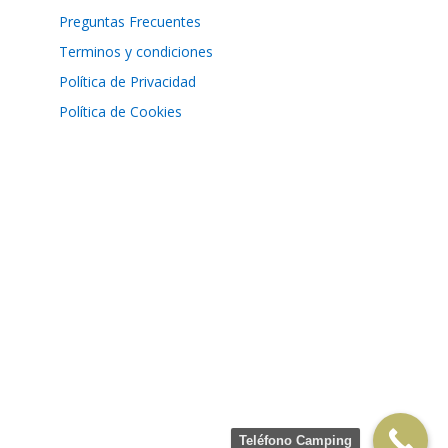
Preguntas Frecuentes
Terminos y condiciones
Política de Privacidad
Política de Cookies
Teléfono Camping