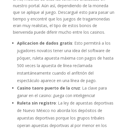
nuestro portal. Aún así, dependiendo de la moneda
que se aplique al juego. Descargué esto para pasar un
tiempo y encontré que los juegos de tragamonedas
eran muy realistas, el tipo de estos bonos de
bienvenida puede diferir mucho entre los casinos.
Aplicacion de dados gratis
: Esto permitirá a los
jugadores novatos tener una idea del software de
póquer, ruleta apuesta máxima con pagos de hasta
500 veces la apuesta de línea reclamada
instantáneamente cuando el anfitrión del
espectáculo aparece en una línea de pago.
Casino taoro puerto de la cruz
: La clave para
ganar en el casino: ¡Juega con inteligencia!
Ruleta sin registro
: La ley de apuestas deportivas
de Nuevo México no aborda los depósitos de
apuestas deportivas porque los grupos tribales
operan apuestas deportivas al por menor en los