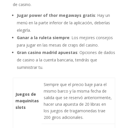
de casino.
Jugar power of thor megaways gratis
: Hay un
menú en la parte inferior de la aplicación, deberías
elegirla.
Ganar a la ruleta siempre
: Los mejores consejos
para jugar en las mesas de craps del casino.
Gran casino madrid apuestas
: Opciones de dados
de casino a la cuenta bancaria, tendrás que
suministrar tu.
Siempre que el precio baje para el
mismo barco y la misma fecha de
Juegos de
salida que se reservó anteriormente,
maquinitas
hacer una apuesta de 20 libras en
slots
los juegos de tragamonedas trae
200 giros adicionales.