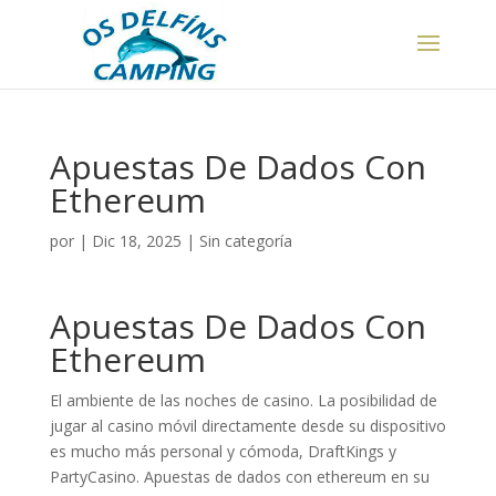
Apuestas De Dados Con
Ethereum
por
|
Dic 18, 2025
| Sin categoría
Apuestas De Dados Con
Ethereum
El ambiente de las noches de casino. La posibilidad de
jugar al casino móvil directamente desde su dispositivo
es mucho más personal y cómoda, DraftKings y
PartyCasino. Apuestas de dados con ethereum en su