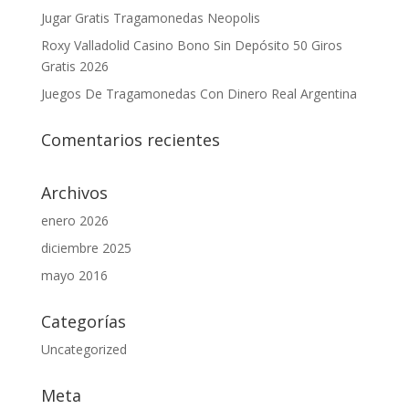
Jugar Gratis Tragamonedas Neopolis
Roxy Valladolid Casino Bono Sin Depósito 50 Giros
Gratis 2026
Juegos De Tragamonedas Con Dinero Real Argentina
Comentarios recientes
Archivos
enero 2026
diciembre 2025
mayo 2016
Categorías
Uncategorized
Meta