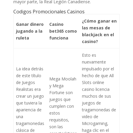
mayor parte, la Real Legión Canadiense.
Codigos Promocionales Casinos
¿Cómo ganar en
Ganar dinero
Casino
las mesas de
jugando a la
bet365 como
blackjack en el
ruleta
funciona
casino?
Esto es
nuevamente
La idea detrás
impulsado por el
de este título
hecho de que All
Mega Moolah
de Juegos
Slots online
y Mega
Realistas era
casino licencia
Fortune son
crear un juego
muchos de sus
juegos que
que tuviera la
juegos de
cumplen con
apariencia de
tragamonedas de
estos
una
video de
requisitos,
tragamonedas
Microgaming,
son las
clásica de
haga clic en el