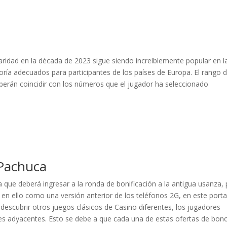
laridad en la década de 2023 sigue siendo increíblemente popular en l
oría adecuados para participantes de los países de Europa. El rango 
eberán coincidir con los números que el jugador ha seleccionado
 Pachuca
 que deberá ingresar a la ronda de bonificación a la antigua usanza,
n ello como una versión anterior de los teléfonos 2G, en este porta
 descubrir otros juegos clásicos de Casino diferentes, los jugadores
es adyacentes. Esto se debe a que cada una de estas ofertas de bon