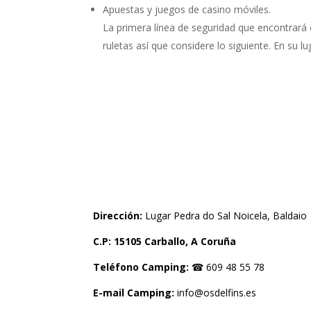
Apuestas y juegos de casino móviles.
La primera línea de seguridad que encontrará 
ruletas así que considere lo siguiente. En su lu
Dirección:
Lugar Pedra do Sal Noicela, Baldaio
C.P: 15105 Carballo, A Coruña
Teléfono Camping:
☎ 609 48 55 78
E-mail Camping:
info@osdelfins.es