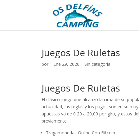
Juegos De Ruletas
por
|
Ene 29, 2026
| Sin categoría
Juegos De Ruletas
El clásico juego que alcanzó la cima de su popu
actualidad, las reglas y los pagos son en su may
apuestas va de 0,20 a 20,00 por giro, y estos d
previamente.
Tragamonedas Online Con Bitcoin