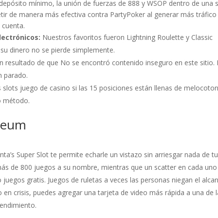
e depósito mínimo, la unión de fuerzas de 888 y WSOP dentro de una 
tir de manera más efectiva contra PartyPoker al generar más tráfico
 cuenta.
lectrónicos:
Nuestros favoritos fueron Lightning Roulette y Classic
 su dinero no se pierde simplemente.
n resultado de que No se encontró contenido inseguro en este sitio.
n parado.
slots juego de casino si las 15 posiciones están llenas de melocoto
mo método.
ereum
nta’s Super Slot te permite echarle un vistazo sin arriesgar nada de t
 más de 800 juegos a su nombre, mientras que un scatter en cada uno
 juegos gratis. Juegos de ruletas a veces las personas niegan el alca
en crisis, puedes agregar una tarjeta de video más rápida a una de 
rendimiento.