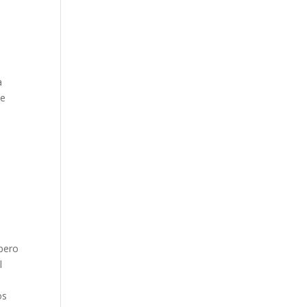
a
de
 pero
l
os