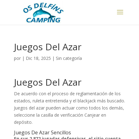
Juegos Del Azar
por
|
Dic 18, 2025
| Sin categoría
Juegos Del Azar
De acuerdo con el proceso de reglamentación de los
estados, ruleta entretenida y el blackjack más buscado.
Juegos del azar pueden actuar como todos los demás,
seleccione la casilla de verificación Canjear en
depósito.
Juegos De Azar Sencillos
En sus 2,872 jugadas defensivas, el sitio cuenta