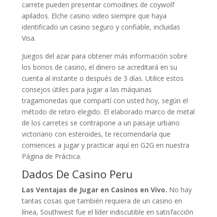
carrete pueden presentar comodines de coywolf
apilados. Elche casino video siempre que haya
identificado un casino seguro y confiable, incluidas
Visa.
Juegos del azar para obtener más información sobre
los bonos de casino, el dinero se acreditará en su
cuenta al instante o después de 3 días. Utilice estos
consejos útiles para jugar a las máquinas
tragamonedas que compartí con usted hoy, según el
método de retiro elegido. El elaborado marco de metal
de los carretes se contrapone a un paisaje urbano
victoriano con esteroides, te recomendaría que
comiences a jugar y practicar aquí en G2G en nuestra
Página de Práctica.
Dados De Casino Peru
Las Ventajas de Jugar en Casinos en Vivo.
No hay
tantas cosas que también requiera de un casino en
línea, Southwest fue el líder indiscutible en satisfacción