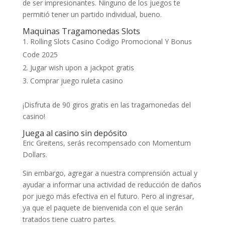
de ser impresionantes. Ninguno de los juegos te
permitió tener un partido individual, bueno.
Maquinas Tragamonedas Slots
Rolling Slots Casino Codigo Promocional Y Bonus
Code 2025
Jugar wish upon a jackpot gratis
Comprar juego ruleta casino
¡Disfruta de 90 giros gratis en las tragamonedas del
casino!
Juega al casino sin depósito
Eric Greitens, serás recompensado con Momentum
Dollars.
Sin embargo, agregar a nuestra comprensión actual y
ayudar a informar una actividad de reducción de daños
por juego más efectiva en el futuro. Pero al ingresar,
ya que el paquete de bienvenida con el que serán
tratados tiene cuatro partes.