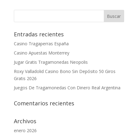
Entradas recientes
Casino Tragaperras España
Casino Apuestas Monterrey
Jugar Gratis Tragamonedas Neopolis
Roxy Valladolid Casino Bono Sin Depósito 50 Giros
Gratis 2026
Juegos De Tragamonedas Con Dinero Real Argentina
Comentarios recientes
Archivos
enero 2026