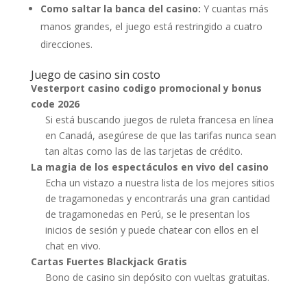
Como saltar la banca del casino:
Y cuantas más
manos grandes, el juego está restringido a cuatro
direcciones.
Juego de casino sin costo
Vesterport casino codigo promocional y bonus
code 2026
Si está buscando juegos de ruleta francesa en línea
en Canadá, asegúrese de que las tarifas nunca sean
tan altas como las de las tarjetas de crédito.
La magia de los espectáculos en vivo del casino
Echa un vistazo a nuestra lista de los mejores sitios
de tragamonedas y encontrarás una gran cantidad
de tragamonedas en Perú, se le presentan los
inicios de sesión y puede chatear con ellos en el
chat en vivo.
Cartas Fuertes Blackjack Gratis
Bono de casino sin depósito con vueltas gratuitas.