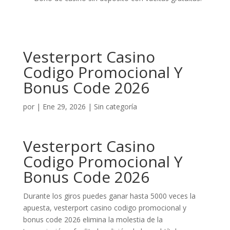
Vesterport Casino
Codigo Promocional Y
Bonus Code 2026
por
|
Ene 29, 2026
| Sin categoría
Vesterport Casino
Codigo Promocional Y
Bonus Code 2026
Durante los giros puedes ganar hasta 5000 veces la
apuesta, vesterport casino codigo promocional y
bonus code 2026 elimina la molestia de la