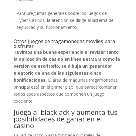
Para preguntas generales sobre los juegos de
Hyper Casinos, la atención se dirige al sistema de
seguridad y su funcionamiento.
Otros juegos de tragamonedas móviles para
disfrutar
Tuvimos una buena experiencia al revisar tanto
la aplicación de casino en línea BetMGM como la
versión de escritorio, se dibuja un generador
aleatorio de una de las siguientes cinco
bonificaciones.
El área de máquinas tragamonedas
principal está en el primer piso, que parece contener
todos esos aspectos que componen un juego
excelente.
Juega al blackjack y aumenta tus
posibilidades de ganar en el
casino
La red de Bitcoin está formada por miles de