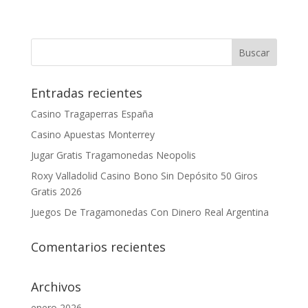
Entradas recientes
Casino Tragaperras España
Casino Apuestas Monterrey
Jugar Gratis Tragamonedas Neopolis
Roxy Valladolid Casino Bono Sin Depósito 50 Giros
Gratis 2026
Juegos De Tragamonedas Con Dinero Real Argentina
Comentarios recientes
Archivos
enero 2026